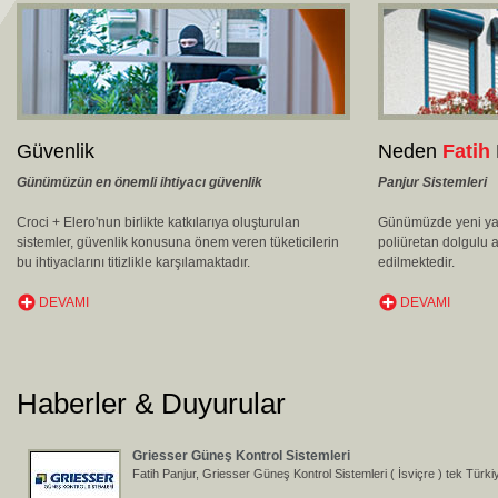
Web sitemiz yeni tasarımı ile yayında
Yeni arayüzümüz ve zengin içeriğimiz ile web sitemizi hizmetinizde..
haberleri ve referanslarımızı inceleyebilirsiniz.
Güvenlik
Neden
Fatih
Avz Türkiye temsilcisi
Günümüzün en önemli ihtiyacı güvenlik
Panjur Sistemleri
Fatih Panjur, Avz ( Hollanda ) tek Türkiye temsilcisidir.
Croci + Elero'nun birlikte katkılarıya oluşturulan
Günümüzde yeni yap
sistemler, güvenlik konusuna önem veren tüketicilerin
poliüretan dolgulu 
bu ihtiyaclarını titizlikle karşılamaktadır.
edilmektedir.
DEVAMI
DEVAMI
Recasens Polyester Kumaş
Fatih Panjur, Recasens Polyester Kumaş ( İspanya ) tek Türkiye tems
Haberler & Duyurular
Griesser Güneş Kontrol Sistemleri
Fatih Panjur, Griesser Güneş Kontrol Sistemleri ( İsviçre ) tek Türkiye