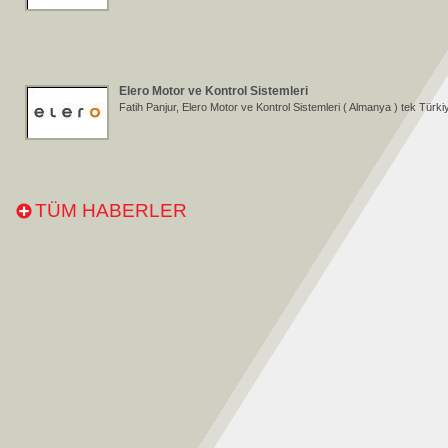
Elero Motor ve Kontrol Sistemleri
Fatih Panjur, Elero Motor ve Kontrol Sistemleri ( Almanya ) tek Türkiye
TÜM HABERLER
Croci Panjur Sistemleri
Fatih Panjur, Croci Panjur Sistemleri ( İtalya ) tek Türkiye temsilcisidi
R+T TURKEY 2013 Fuarı
7-10 Kasım arasında yapılan R+T TURKEY 2013 Fuarına katıldık.